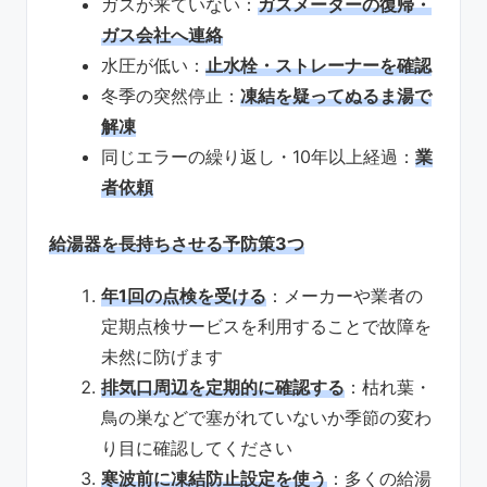
ガスが来ていない：
ガスメーターの復帰・
ガス会社へ連絡
水圧が低い：
止水栓・ストレーナーを確認
冬季の突然停止：
凍結を疑ってぬるま湯で
解凍
同じエラーの繰り返し・10年以上経過：
業
者依頼
給湯器を長持ちさせる予防策3つ
年1回の点検を受ける
：メーカーや業者の
定期点検サービスを利用することで故障を
未然に防げます
排気口周辺を定期的に確認する
：枯れ葉・
鳥の巣などで塞がれていないか季節の変わ
り目に確認してください
寒波前に凍結防止設定を使う
：多くの給湯