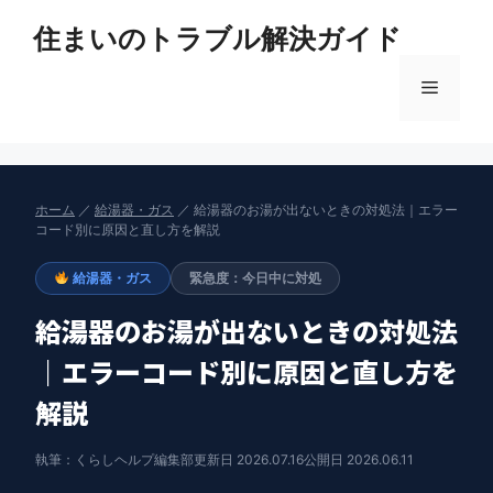
コ
住まいのトラブル解決ガイド
ン
テ
メ
ン
ツ
へ
ニ
ス
キ
ホーム
／
給湯器・ガス
／ 給湯器のお湯が出ないときの対処法｜エラー
ュ
ッ
コード別に原因と直し方を解説
プ
給湯器・ガス
緊急度：今日中に対処
ー
給湯器のお湯が出ないときの対処法
｜エラーコード別に原因と直し方を
解説
執筆：くらしヘルプ編集部
更新日 2026.07.16
公開日 2026.06.11