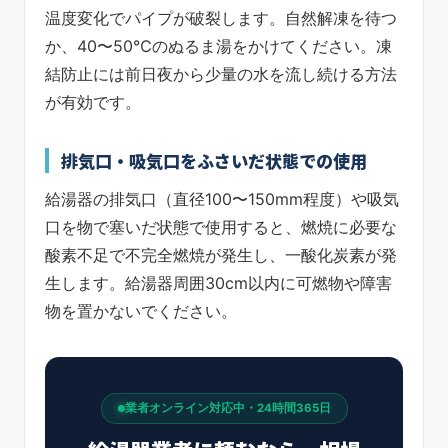
温度変化でパイプが破裂します。自然解凍を待つ
か、40〜50℃のぬるま湯をかけてください。凍
結防止には前日夜から少量の水を流し続ける方法
が有効です。
排気口・吸気口をふさいだ状態での使用
給湯器の排気口（直径100〜150mm程度）や吸気
口を物で塞いだ状態で使用すると、燃焼に必要な
酸素不足で不完全燃焼が発生し、一酸化炭素が発
生します。給湯器周囲30cm以内に可燃物や障害
物を置かないでください。
業者オンライン対応中・24時間365日