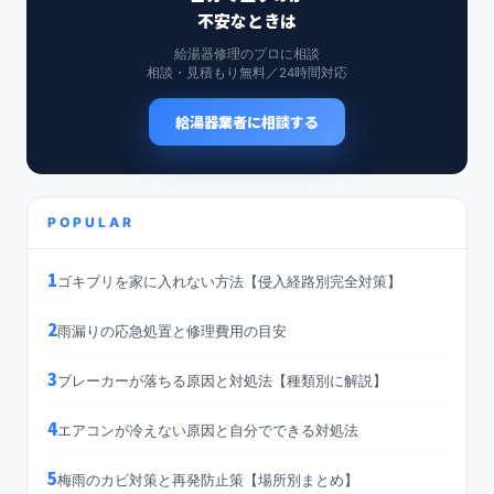
不安なときは
給湯器修理のプロに相談
相談・見積もり無料／24時間対応
給湯器業者に相談する
POPULAR
1
ゴキブリを家に入れない方法【侵入経路別完全対策】
2
雨漏りの応急処置と修理費用の目安
3
ブレーカーが落ちる原因と対処法【種類別に解説】
4
エアコンが冷えない原因と自分でできる対処法
5
梅雨のカビ対策と再発防止策【場所別まとめ】