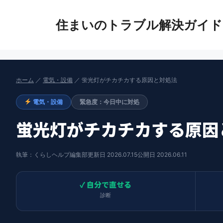
コ
ン
住まいのトラブル解決ガイド
テ
ン
ツ
へ
ス
ホーム
／
電気・設備
／ 蛍光灯がチカチカする原因と対処法
キ
電気・設備
緊急度：今日中に対処
ッ
プ
蛍光灯がチカチカする原因
執筆：くらしヘルプ編集部
更新日 2026.07.15
公開日 2026.06.11
✓ 自分で直せる
診断