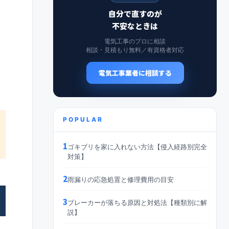
自分で直すのが
不安なときは
電気工事のプロに相談
相談・見積もり無料／有資格者対応
電気工事業者に相談する
POPULAR
1
ゴキブリを家に入れない方法【侵入経路別完全
対策】
2
雨漏りの応急処置と修理費用の目安
3
ブレーカーが落ちる原因と対処法【種類別に解
説】