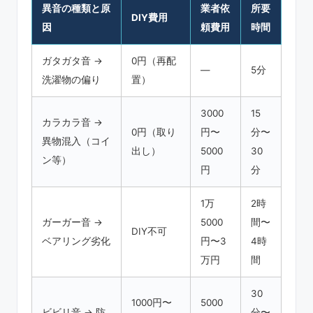
異音の種類と原
業者依
所要
DIY費用
因
頼費用
時間
ガタガタ音 →
0円（再配
—
5分
洗濯物の偏り
置）
3000
15
カラカラ音 →
0円（取り
円〜
分〜
異物混入（コイ
出し）
5000
30
ン等）
円
分
1万
2時
ガーガー音 →
5000
間〜
DIY不可
ベアリング劣化
円〜3
4時
万円
間
30
1000円〜
5000
ビビリ音 → 防
分〜