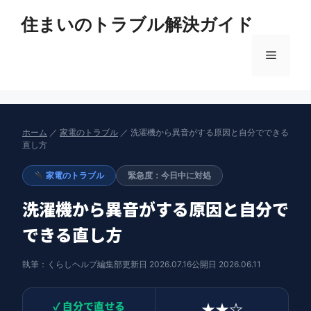
コ
住まいのトラブル解決ガイド
ン
テ
メ
ン
ツ
へ
ニ
ス
キ
ホーム
／
家電のトラブル
／ 洗濯機から異音がする原因と自分でできる
ュ
ッ
直し方
プ
家電のトラブル
緊急度：今日中に対処
ー
洗濯機から異音がする原因と自分で
できる直し方
執筆：くらしヘルプ編集部
更新日 2026.07.16
公開日 2026.06.11
✓ 自分で直せる
★★☆