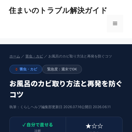
コ
住まいのトラブル解決ガイド
ン
テ
メ
ン
ツ
へ
ニ
ス
キ
ホーム
／
害虫・カビ
／ お風呂のカビ取り方法と再発を防ぐコツ
ュ
ッ
プ
害虫・カビ
緊急度：週末でOK
ー
お風呂のカビ取り方法と再発を防ぐ
コツ
執筆：くらしヘルプ編集部
更新日 2026.07.16
公開日 2026.06.11
✓ 自分で直せる
★☆☆
診断