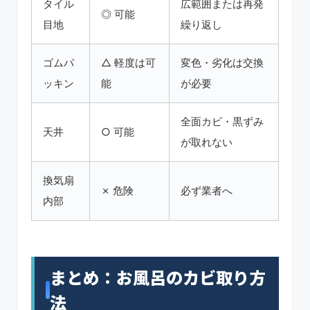
タイル
広範囲または再発
◎ 可能
目地
繰り返し
ゴムパ
△ 軽度は可
変色・劣化は交換
ッキン
能
が必要
全面カビ・黒ずみ
天井
○ 可能
が取れない
換気扇
✗ 危険
必ず業者へ
内部
まとめ：お風呂のカビ取り方
法