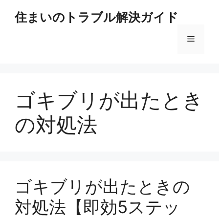
コ
住まいのトラブル解決ガイド
ン
テ
メ
ン
ツ
へ
ニ
ス
キ
ゴキブリが出たとき
ュ
ッ
プ
の対処法
ー
ゴキブリが出たときの
対処法【即効5ステッ